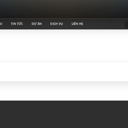
ỆU
TIN TỨC
DỰ ÁN
DỊCH VỤ
LIÊN HỆ