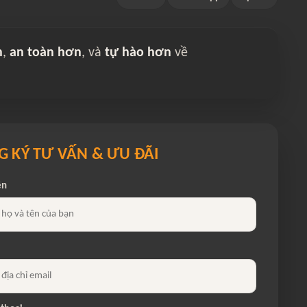
n
,
an toàn hơn
, và
tự hào hơn
về
 KÝ TƯ VẤN & ƯU ĐÃI
ên