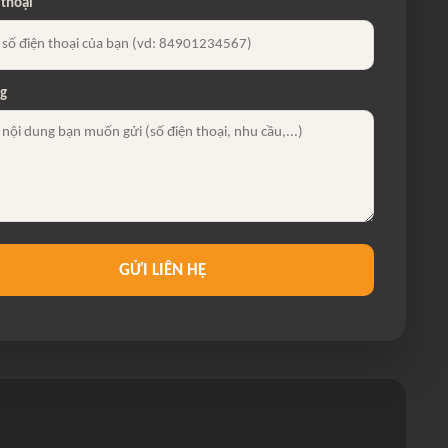
 thoại
ng
GỬI LIÊN HỆ