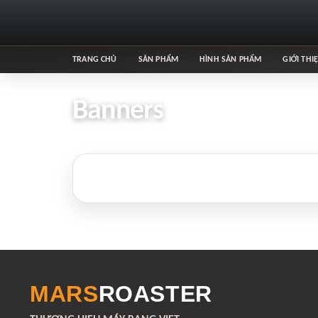
TRANG CHỦ
SẢN PHẨM
HÌNH SẢN PHẨM
GIỚI THI
Banners
MARS
ROASTER