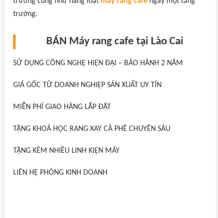
trường cũng như hàng loạt
máy rang cafe
ngày một tăng
trưởng.
BÁN Máy rang cafe tại Lào Cai
SỬ DỤNG CÔNG NGHỆ HIỆN ĐẠI – BẢO HÀNH 2 NĂM
GIÁ GỐC TỪ DOANH NGHIỆP SẢN XUẤT UY TÍN
MIỄN PHÍ GIAO HÀNG LẮP ĐẶT
TẶNG KHOÁ HỌC RANG XAY CÀ PHÊ CHUYÊN SÂU
TẶNG KÈM NHIỀU LINH KIỆN MÁY
LIÊN HỆ PHÒNG KINH DOANH