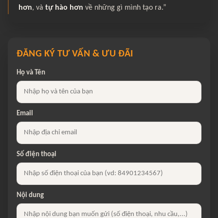
hơn
, và
tự hào hơn
về những gì mình tạo ra.”
ĐĂNG KÝ TƯ VẤN & ƯU ĐÃI
Họ và Tên
Email
Số điện thoại
Nội dung