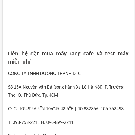
Liên hệ đặt mua máy rang cafe và test máy
miễn phí
CÔNG TY TNHH DƯƠNG THÀNH DTC
Số 15A Nguyễn Văn Bá (song hành Xa Lộ Hà Nội), P. Trường
Thọ, Q. Thủ Đức, Tp.HCM
G: G: 10°49’56.5″N 106°45’48.6″E | 10.832366, 106.763493
T: 093-753-2211 H: 096-899-2211