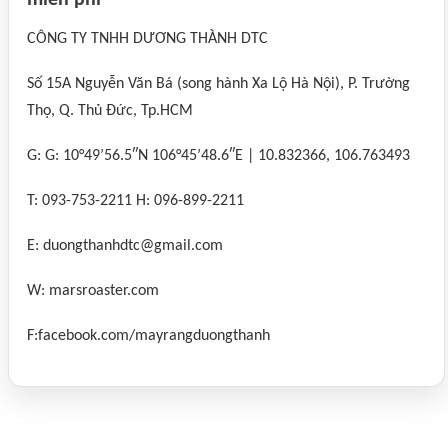
miễn phí
CÔNG TY TNHH DƯƠNG THÀNH DTC
Số 15A Nguyễn Văn Bá (song hành Xa Lộ Hà Nội), P. Trường
Thọ, Q. Thủ Đức, Tp.HCM
G: G: 10°49’56.5″N 106°45’48.6″E | 10.832366, 106.763493
T: 093-753-2211 H: 096-899-2211
E: duongthanhdtc@gmail.com
W: marsroaster.com
F:facebook.com/mayrangduongthanh