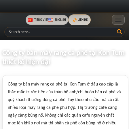
TIẾNG VIỆT
ENGLISH
LIÊN HỆ
Toggle
Công ty bán máy rang cà phê tại Kon Tum
thiết kế hiện đại
Công ty bán máy rang cà phê tại Kon Tum ở đâu cao cấp là
thắc mắc trước tiên của toàn bộ anh/chị buôn bán cà phê và
quý khách thường dùng cà phê. Tuỳ theo nhu cầu mà có rất
nhiều loại máy rang cà phê phù hợp. Thị trường cafe càng
ngày càng bùng nổ, không chỉ các quán cafe nguyên chất
mọc lên khắp nơi mà thị phần cà phê còn bùng nổ ở nhiều