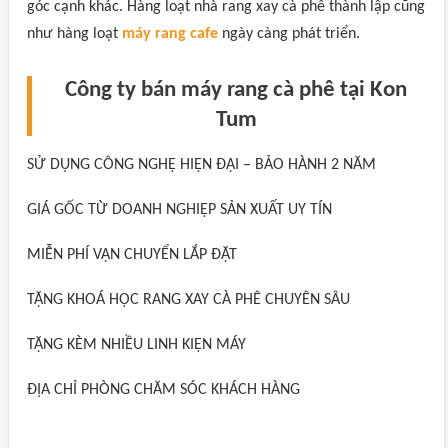
góc cạnh khác. Hàng loạt nhà rang xay cà phê thành lập cũng
như hàng loạt
máy rang cafe
ngày càng phát triển.
Công ty bán máy rang cà phê tại Kon
Tum
SỬ DỤNG CÔNG NGHỆ HIỆN ĐẠI – BẢO HÀNH 2 NĂM
GIÁ GỐC TỪ DOANH NGHIỆP SẢN XUẤT UY TÍN
MIỄN PHÍ VẬN CHUYỂN LẮP ĐẶT
TẶNG KHOÁ HỌC RANG XAY CÀ PHÊ CHUYÊN SÂU
TẶNG KÈM NHIỀU LINH KIỆN MÁY
ĐỊA CHỈ PHÒNG CHĂM SÓC KHÁCH HÀNG