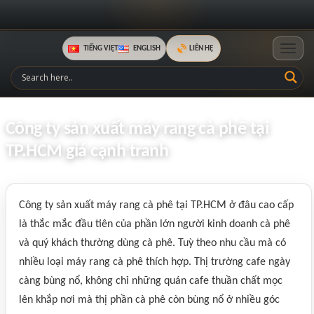
TIẾNG VIỆT
ENGLISH
LIÊN HỆ
Toggle
Công ty sản xuất máy rang cà phê tại
TP.HCM giá cạnh tranh
Công ty sản xuất máy rang cà phê tại TP.HCM ở đâu cao cấp
là thắc mắc đầu tiên của phần lớn người kinh doanh cà phê
và quý khách thường dùng cà phê. Tuỳ theo nhu cầu mà có
nhiều loại máy rang cà phê thích hợp. Thị trường cafe ngày
càng bùng nổ, không chỉ những quán cafe thuần chất mọc
lên khắp nơi mà thị phần cà phê còn bùng nổ ở nhiều góc