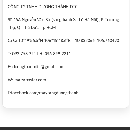
CÔNG TY TNHH DƯƠNG THÀNH DTC
Số 15A Nguyễn Văn Bá (song hành Xa Lộ Hà Nội), P. Trường
Thọ, Q. Thủ Đức, Tp.HCM
G: G: 10°49’56.5″N 106°45’48.6″E | 10.832366, 106.763493
T: 093-753-2211 H: 096-899-2211
E: duongthanhdtc@gmail.com
W: marsroaster.com
F:facebook.com/mayrangduongthanh