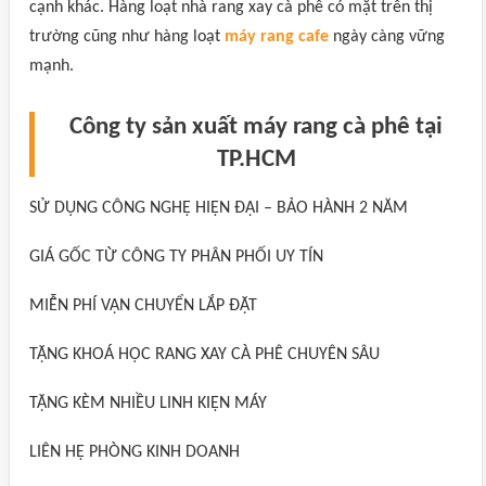
cạnh khác. Hàng loạt nhà rang xay cà phê có mặt trên thị
trường cũng như hàng loạt
máy rang cafe
ngày càng vững
mạnh.
Công ty sản xuất máy rang cà phê tại
TP.HCM
SỬ DỤNG CÔNG NGHỆ HIỆN ĐẠI – BẢO HÀNH 2 NĂM
GIÁ GỐC TỪ CÔNG TY PHÂN PHỐI UY TÍN
MIỄN PHÍ VẬN CHUYỂN LẮP ĐẶT
TẶNG KHOÁ HỌC RANG XAY CÀ PHÊ CHUYÊN SÂU
TẶNG KÈM NHIỀU LINH KIỆN MÁY
LIÊN HỆ PHÒNG KINH DOANH