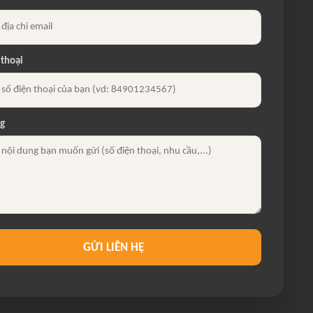
 thoại
ng
GỬI LIÊN HỆ