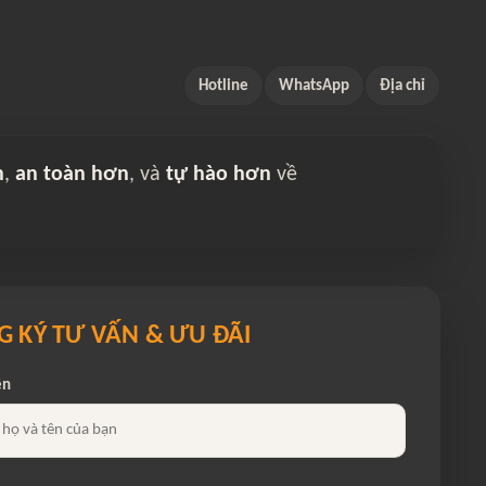
Hotline
WhatsApp
Địa chỉ
n
,
an toàn hơn
, và
tự hào hơn
về
 KÝ TƯ VẤN & ƯU ĐÃI
ên