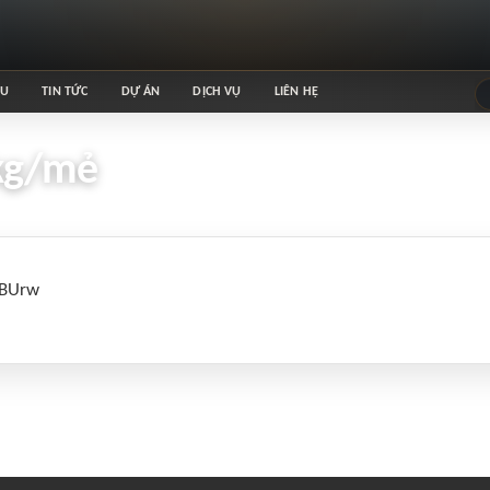
ỆU
TIN TỨC
DỰ ÁN
DỊCH VỤ
LIÊN HỆ
kg/mẻ
CBUrw