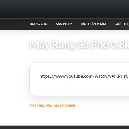
TRANG CHỦ
SẢN PHẨM
HÌNH SẢN PHẨM
GIỚI THI
Máy Rang Cà Phê 0.8
https://www.youtube.com/watch?v=rKPI_r
Máy rang cafe
,
may rang mini