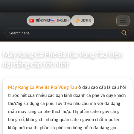
TIẾNG VIỆT
ENGLISH
LIÊN HỆ
Toggle
Máy Rang Cà Phê Bà Rịa Vũng Tàu hiện
đại đẳng cấp tốt nhất
Máy Rang Cà Phê Bà Rịa Vũng Tàu
ở đâu cao cấp là câu hỏi
trước hết của nhiều các bạn kinh doanh cà phê và quý khách
thường sử dụng cà phê. Tuỳ theo nhu cầu mà với đa dạng
mẫu máy rang cà phê thích hợp. Thị phần cafe ngày càng
bùng nổ, không chỉ những quán cafe nguyên chất mọc lên
khắp nơi mà thị phần cà phê còn bùng nổ ở đa dạng góc