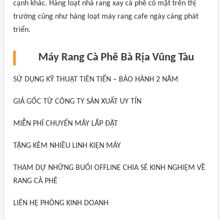
cạnh khác. Hàng loạt nhà rang xay cà phê có mặt trên thị
trường cũng như hàng loạt máy rang cafe ngày càng phát
triển.
Máy Rang Cà Phê Bà Rịa Vũng Tàu
SỬ DỤNG KỸ THUẬT TIÊN TIẾN – BẢO HÀNH 2 NĂM
GIÁ GỐC TỪ CÔNG TY SẢN XUẤT UY TÍN
MIỄN PHÍ CHUYỂN MÁY LẮP ĐẶT
TẶNG KÈM NHIỀU LINH KIỆN MÁY
THAM DỰ NHỮNG BUỔI OFFLINE CHIA SẺ KINH NGHIỆM VỀ
RANG CÀ PHÊ
LIÊN HỆ PHÒNG KINH DOANH