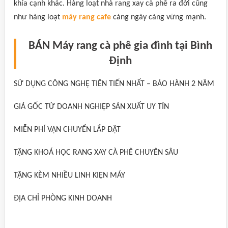
khía cạnh khác. Hàng loạt nhà rang xay cà phê ra đời cũng
như hàng loạt
máy rang cafe
càng ngày càng vững mạnh.
BÁN Máy rang cà phê gia đình tại Bình
Định
SỬ DỤNG CÔNG NGHỆ TIÊN TIẾN NHẤT – BẢO HÀNH 2 NĂM
GIÁ GỐC TỪ DOANH NGHIỆP SẢN XUẤT UY TÍN
MIỄN PHÍ VẬN CHUYỂN LẮP ĐẶT
TẶNG KHOÁ HỌC RANG XAY CÀ PHÊ CHUYÊN SÂU
TẶNG KÈM NHIỀU LINH KIỆN MÁY
ĐỊA CHỈ PHÒNG KINH DOANH