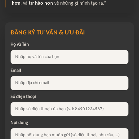
hơn
, và
tự hào hơn
về những gì mình tạo ra.”
ĐĂNG KÝ TƯ VẤN & ƯU ĐÃI
Họ và Tên
Email
Số điện thoại
Nội dung