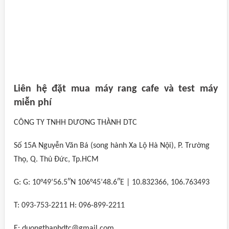
Liên hệ đặt mua máy rang cafe và test máy
miễn phí
CÔNG TY TNHH DƯƠNG THÀNH DTC
Số 15A Nguyễn Văn Bá (song hành Xa Lộ Hà Nội), P. Trường
Thọ, Q. Thủ Đức, Tp.HCM
G: G: 10°49’56.5″N 106°45’48.6″E | 10.832366, 106.763493
T: 093-753-2211 H: 096-899-2211
E: duongthanhdtc@gmail.com