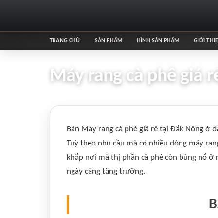
TRANG CHỦ
SẢN PHẨM
HÌNH SẢN PHẨM
GIỚI THI
Máy rang cà phê giá r
Bán Máy rang cà phê giá rẻ tại Đắk Nông ở đ
Tuỳ theo nhu cầu mà có nhiều dòng máy rang
khắp nơi mà thị phần cà phê còn bùng nổ ở n
ngày càng tăng trưởng.
B