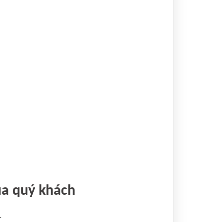
ủa quý khách
.