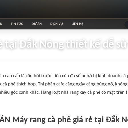
ỆU
TIN TỨC
DỰ ÁN
DỊCH VỤ
LIÊN HỆ
ẻ tại Đắk Nông thiết kế dễ s
âu cao cấp là câu hỏi trước tiên của đa số anh/chị kinh doanh c
 cà phê thích hợp. Thị phần cafe càng ngày càng bùng nổ, không
hiều góc cạnh khác. Hàng loạt nhà rang xay cà phê có mặt trên 
ÁN Máy rang cà phê giá rẻ tại Đắk 