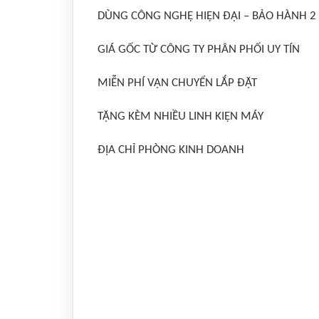
DÙNG CÔNG NGHỆ HIỆN ĐẠI – BẢO HÀNH 
GIÁ GỐC TỪ CÔNG TY PHÂN PHỐI UY TÍN
MIỄN PHÍ VẬN CHUYỂN LẮP ĐẶT
TẶNG KÈM NHIỀU LINH KIỆN MÁY
ĐỊA CHỈ PHÒNG KINH DOANH