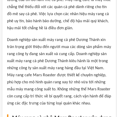
tưởng của tín đồ ham mê cà phê. Máy rang cafe là máy móc
chẳng thể thiếu đối với các quán cà phê dành riêng cho tín
đồ mê say cà phê. Việc lựa chọn các nhãn hiệu máy rang cà
phê uy tín, bảo hành bảo dưỡng, chế độ hậu mãi quý khách,
hậu mãi tốt chẳng hề là điều đơn giản.
Doanh nghiệp sản xuất máy rang cà phê Dương Thành xin
trân trọng giới thiệu đến người mua các dòng sản phẩm máy
rang công ty đang sản xuất và cung cấp. Doanh nghiệp sản
xuất máy rang cà phê Dương Thành kiêu hãnh là một trong
những công ty sản xuất máy rang hàng đầu tại Việt Nam.
Máy rang cafe Mars Roaster được thiết kế chuyên nghiệp,
phù hợp cho mô hình quán rang xay từ nhỏ vừa tới những
mẫu máy mang công suất to. Không những thế Mars Roaster
còn cung cấp tri thức về bí quyết rang, cách vận hành để đáp
ứng các đặc trưng của từng loại quán khác nhau.