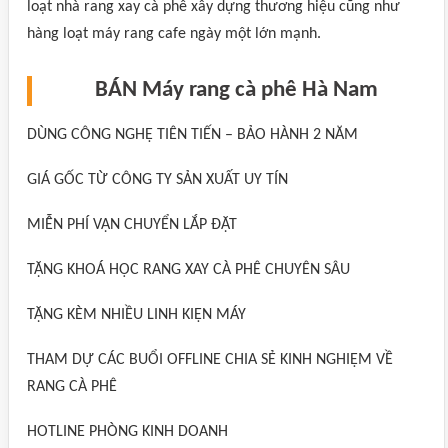
loạt nhà rang xay cà phê xây dựng thương hiệu cũng như
hàng loạt máy rang cafe ngày một lớn mạnh.
BÁN Máy rang cà phê Hà Nam
DÙNG CÔNG NGHỆ TIÊN TIẾN – BẢO HÀNH 2 NĂM
GIÁ GỐC TỪ CÔNG TY SẢN XUẤT UY TÍN
MIỄN PHÍ VẬN CHUYỂN LẮP ĐẶT
TẶNG KHOÁ HỌC RANG XAY CÀ PHÊ CHUYÊN SÂU
TẶNG KÈM NHIỀU LINH KIỆN MÁY
THAM DỰ CÁC BUỔI OFFLINE CHIA SẺ KINH NGHIỆM VỀ
RANG CÀ PHÊ
HOTLINE PHÒNG KINH DOANH