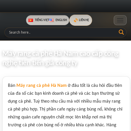
TIẾNG VIỆT
ENGLISH
LIÊN HỆ
Toggle
Máy rang cà phê Hà Nam cao cấp công
nghệ tiên tiến giá công ty
Bán
Máy rang cà phê Hà Nam
ở đâu tốt là câu hỏi đầu tiên
của đa số các bạn kinh doanh cà phê và các bạn thường sử
dụng cà phê. Tuỳ theo nhu cầu mà với nhiều mẫu máy rang
cà phê phù hợp. Thị phần cafe ngày càng bùng nổ, không chỉ
những quán cafe nguyên chất mọc lên khắp nơi mà thị
trường cà phê còn bùng nổ ở nhiều khía cạnh khác. Hàng