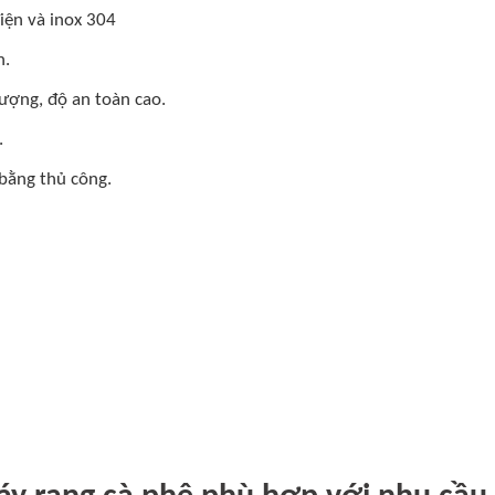
iện và inox 304
n.
lượng, độ an toàn cao.
.
bằng thủ công.