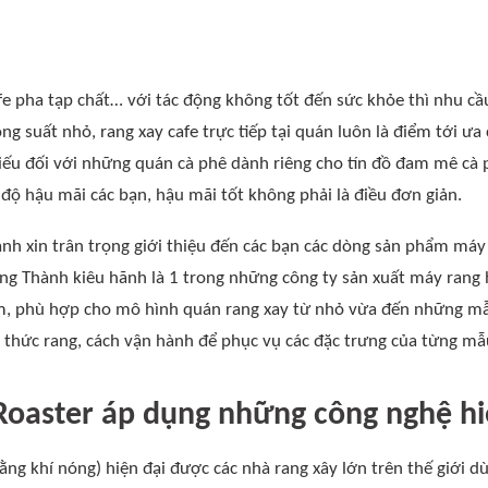
fe pha tạp chất… với tác động không tốt đến sức khỏe thì nhu cầu
ông suất nhỏ, rang xay cafe trực tiếp tại quán luôn là điểm tới 
iếu đối với những quán cà phê dành riêng cho tín đồ đam mê cà
độ hậu mãi các bạn, hậu mãi tốt không phải là điều đơn giản.
h xin trân trọng giới thiệu đến các bạn các dòng sản phẩm máy 
g Thành kiêu hãnh là 1 trong những công ty sản xuất máy rang 
ệm, phù hợp cho mô hình quán rang xay từ nhỏ vừa đến những m
h thức rang, cách vận hành để phục vụ các đặc trưng của từng m
oaster áp dụng những công nghệ hi
ng khí nóng) hiện đại được các nhà rang xây lớn trên thế giới d