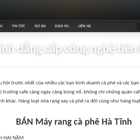
ỆU
TIN TỨC
DỰ ÁN
DỊCH VỤ
LIÊN HỆ
nh đẳng cấp công nghệ tiên t
âu hỏi trước nhất của nhiều các bạn kinh doanh cà phê và các bạ
hị trường cafe càng ngày càng bùng nổ, không chỉ những quán ca
h khác. Hàng loạt nhà rang xay cà phê ra đời cũng như hàng loạt
BÁN Máy rang cà phê Hà Tĩnh
H HAI NĂM