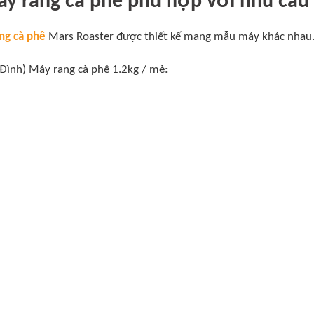
y rang cà phê phù hợp với nhu cầu 
ng cà phê
Mars Roaster được thiết kế mang mẫu máy khác nhau
 Đình) Máy rang cà phê 1.2kg / mẻ: