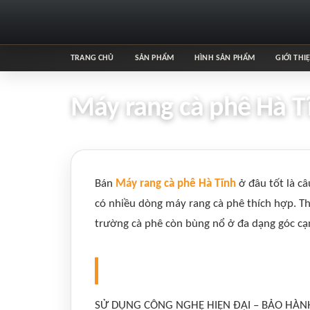
TRANG CHỦ
SẢN PHẨM
HÌNH SẢN PHẨM
GIỚI THI
Máy rang cà phê Hà Tĩ
Bán
Máy rang cà phê Hà Tĩnh
ở đâu tốt là c
có nhiều dòng máy rang cà phê thích hợp. T
trường cà phê còn bùng nổ ở đa dạng góc cạn
SỬ DỤNG CÔNG NGHỆ HIỆN ĐẠI – BẢO HÀN