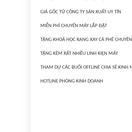
GIÁ GỐC TỪ CÔNG TY SẢN XUẤT UY TÍN
MIỄN PHÍ CHUYỂN MÁY LẮP ĐẶT
TẶNG KHOÁ HỌC RANG XAY CÀ PHÊ CHUYÊN
TẶNG KÈM RẤT NHIỀU LINH KIỆN MÁY
THAM DỰ CÁC BUỔI OFFLINE CHIA SẺ KINH
HOTLINE PHÒNG KINH DOANH