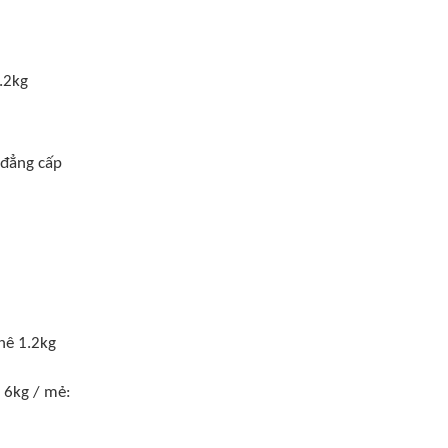
.2kg
, đẳng cấp
hê 1.2kg
6kg / mẻ: