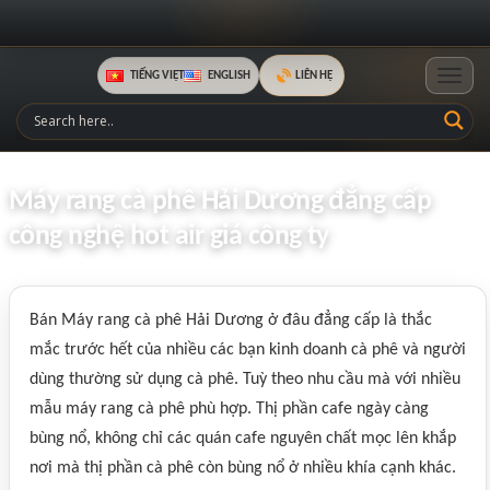
TIẾNG VIỆT
ENGLISH
LIÊN HỆ
Toggle
Máy rang cà phê Hải Dương đẳng cấp
công nghệ hot air giá công ty
Bán Máy rang cà phê Hải Dương ở đâu đẳng cấp là thắc
mắc trước hết của nhiều các bạn kinh doanh cà phê và người
dùng thường sử dụng cà phê. Tuỳ theo nhu cầu mà với nhiều
mẫu máy rang cà phê phù hợp. Thị phần cafe ngày càng
bùng nổ, không chỉ các quán cafe nguyên chất mọc lên khắp
nơi mà thị phần cà phê còn bùng nổ ở nhiều khía cạnh khác.