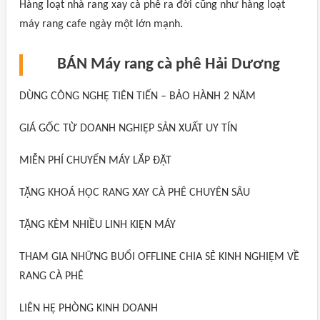
Hàng loạt nhà rang xay cà phê ra đời cũng như hàng loạt
máy rang cafe ngày một lớn mạnh.
BÁN Máy rang cà phê Hải Dương
DÙNG CÔNG NGHỆ TIÊN TIẾN – BẢO HÀNH 2 NĂM
GIÁ GỐC TỪ DOANH NGHIỆP SẢN XUẤT UY TÍN
MIỄN PHÍ CHUYỂN MÁY LẮP ĐẶT
TẶNG KHOÁ HỌC RANG XAY CÀ PHÊ CHUYÊN SÂU
TẶNG KÈM NHIỀU LINH KIỆN MÁY
THAM GIA NHỮNG BUỔI OFFLINE CHIA SẺ KINH NGHIỆM VỀ
RANG CÀ PHÊ
LIÊN HỆ PHÒNG KINH DOANH