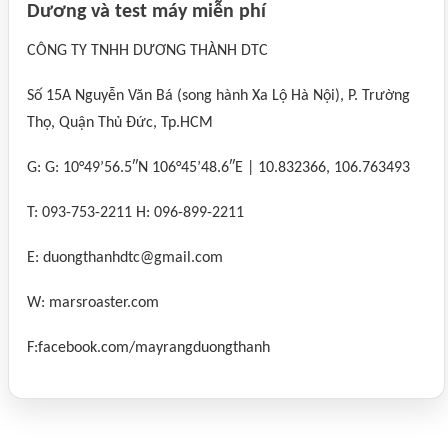
Dương và test máy miễn phí
CÔNG TY TNHH DƯƠNG THÀNH DTC
Số 15A Nguyễn Văn Bá (song hành Xa Lộ Hà Nội), P. Trường
Thọ, Quận Thủ Đức, Tp.HCM
G: G: 10°49’56.5″N 106°45’48.6″E | 10.832366, 106.763493
T: 093-753-2211 H: 096-899-2211
E: duongthanhdtc@gmail.com
W: marsroaster.com
F:facebook.com/mayrangduongthanh