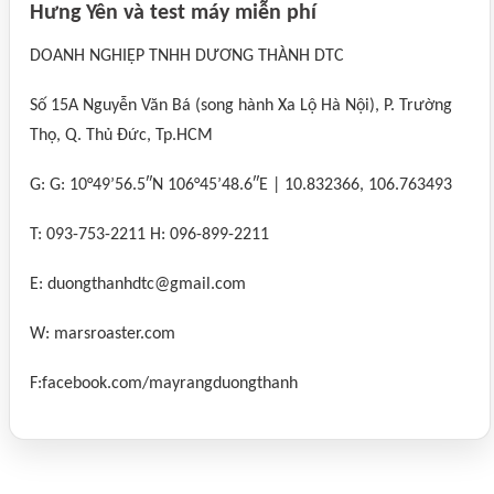
Hưng Yên và test máy miễn phí
DOANH NGHIỆP TNHH DƯƠNG THÀNH DTC
Số 15A Nguyễn Văn Bá (song hành Xa Lộ Hà Nội), P. Trường
Thọ, Q. Thủ Đức, Tp.HCM
G: G: 10°49’56.5″N 106°45’48.6″E | 10.832366, 106.763493
T: 093-753-2211 H: 096-899-2211
E: duongthanhdtc@gmail.com
W: marsroaster.com
F:facebook.com/mayrangduongthanh