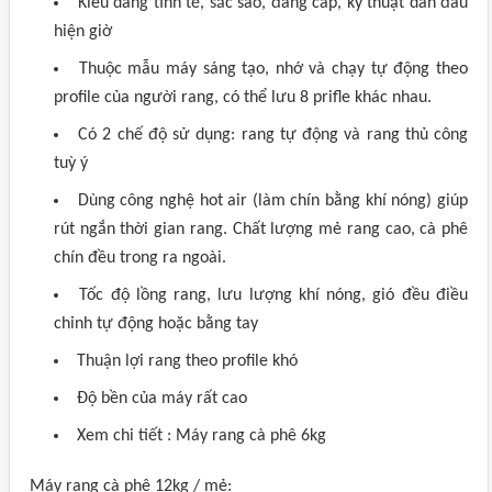
Kiểu dáng tinh tế, sắc sảo, đẳng cấp, kỹ thuật dẫn đầu
hiện giờ
Thuộc mẫu máy sáng tạo, nhớ và chạy tự động theo
profile của người rang, có thể lưu 8 prifle khác nhau.
Có 2 chế độ sử dụng: rang tự động và rang thủ công
tuỳ ý
Dùng công nghệ hot air (làm chín bằng khí nóng) giúp
rút ngắn thời gian rang. Chất lượng mẻ rang cao, cà phê
chín đều trong ra ngoài.
Tốc độ lồng rang, lưu lượng khí nóng, gió đều điều
chỉnh tự động hoặc bằng tay
Thuận lợi rang theo profile khó
Độ bền của máy rất cao
Xem chi tiết : Máy rang cà phê 6kg
Máy rang cà phê 12kg / mẻ: