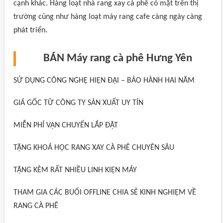
cạnh khác. Hàng loạt nhà rang xay cà phê có mặt trên thị
trường cũng như hàng loạt máy rang cafe càng ngày càng
phát triển.
BÁN Máy rang cà phê Hưng Yên
SỬ DỤNG CÔNG NGHỆ HIỆN ĐẠI – BẢO HÀNH HAI NĂM
GIÁ GỐC TỪ CÔNG TY SẢN XUẤT UY TÍN
MIỄN PHÍ VẬN CHUYỂN LẮP ĐẶT
TẶNG KHOÁ HỌC RANG XAY CÀ PHÊ CHUYÊN SÂU
TẶNG KÈM RẤT NHIỀU LINH KIỆN MÁY
THAM GIA CÁC BUỔI OFFLINE CHIA SẺ KINH NGHIỆM VỀ
RANG CÀ PHÊ