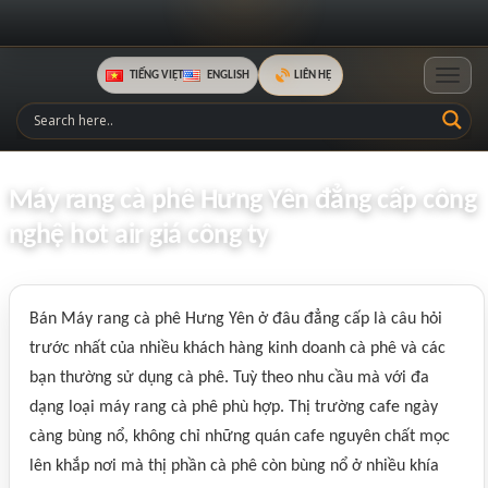
TIẾNG VIỆT
ENGLISH
LIÊN HỆ
Toggle
Máy rang cà phê Hưng Yên đẳng cấp công
nghệ hot air giá công ty
Bán Máy rang cà phê Hưng Yên ở đâu đẳng cấp là câu hỏi
trước nhất của nhiều khách hàng kinh doanh cà phê và các
bạn thường sử dụng cà phê. Tuỳ theo nhu cầu mà với đa
dạng loại máy rang cà phê phù hợp. Thị trường cafe ngày
càng bùng nổ, không chỉ những quán cafe nguyên chất mọc
lên khắp nơi mà thị phần cà phê còn bùng nổ ở nhiều khía