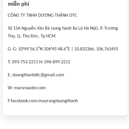
miễn phí
CÔNG TY TNHH DƯƠNG THÀNH DTC
Số 15A Nguyễn Văn Bá (song hành Xa Lộ Hà Nội), P. Trường
Thọ, Q. Thủ Đức, Tp.HCM
G: G: 10°49’56.5″N 106°45’48.6″E | 10.832366, 106.763493
T: 093-753-2211 H: 096-899-2211
E: duongthanhdtc@gmail.com
W: marsroaster.com
F:facebook.com/mayrangduongthanh