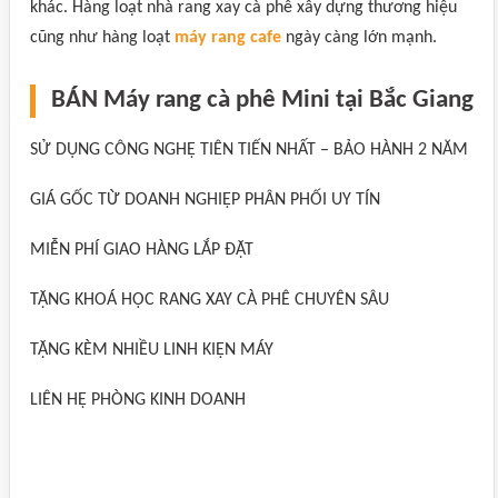
khác. Hàng loạt nhà rang xay cà phê xây dựng thương hiệu
cũng như hàng loạt
máy rang cafe
ngày càng lớn mạnh.
BÁN Máy rang cà phê Mini tại Bắc Giang
SỬ DỤNG CÔNG NGHỆ TIÊN TIẾN NHẤT – BẢO HÀNH 2 NĂM
GIÁ GỐC TỪ DOANH NGHIỆP PHÂN PHỐI UY TÍN
MIỄN PHÍ GIAO HÀNG LẮP ĐẶT
TẶNG KHOÁ HỌC RANG XAY CÀ PHÊ CHUYÊN SÂU
TẶNG KÈM NHIỀU LINH KIỆN MÁY
LIÊN HỆ PHÒNG KINH DOANH