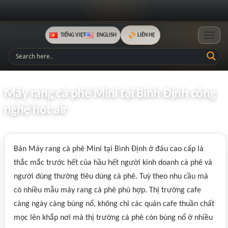
TIẾNG VIỆT
ENGLISH
LIÊN HỆ
Toggle
Máy rang cà phê Mini tại Bình Định công
nghệ hot air
Bán Máy rang cà phê Mini tại Bình Định ở đâu cao cấp là
thắc mắc trước hết của hầu hết người kinh doanh cà phê và
người dùng thường tiêu dùng cà phê. Tuỳ theo nhu cầu mà
có nhiều mẫu máy rang cà phê phù hợp. Thị trường cafe
càng ngày càng bùng nổ, không chỉ các quán cafe thuần chất
mọc lên khắp nơi mà thị trường cà phê còn bùng nổ ở nhiều