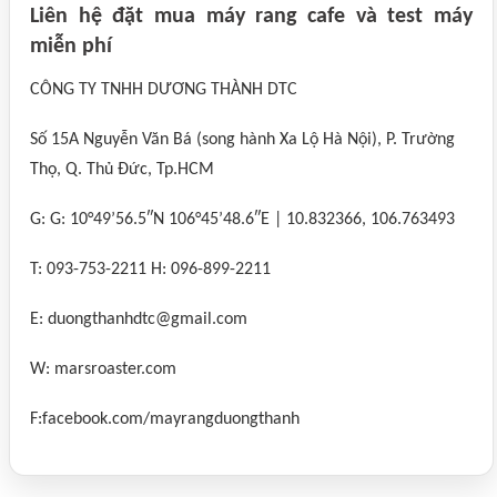
Liên hệ đặt mua máy rang cafe và test máy
miễn phí
CÔNG TY TNHH DƯƠNG THÀNH DTC
Số 15A Nguyễn Văn Bá (song hành Xa Lộ Hà Nội), P. Trường
Thọ, Q. Thủ Đức, Tp.HCM
G: G: 10°49’56.5″N 106°45’48.6″E | 10.832366, 106.763493
T: 093-753-2211 H: 096-899-2211
E: duongthanhdtc@gmail.com
W: marsroaster.com
F:facebook.com/mayrangduongthanh