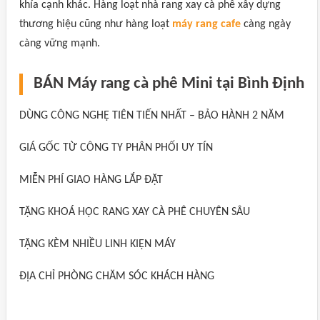
khía cạnh khác. Hàng loạt nhà rang xay cà phê xây dựng
thương hiệu cũng như hàng loạt
máy rang cafe
càng ngày
càng vững mạnh.
BÁN Máy rang cà phê Mini tại Bình Định
DÙNG CÔNG NGHỆ TIÊN TIẾN NHẤT – BẢO HÀNH 2 NĂM
GIÁ GỐC TỪ CÔNG TY PHÂN PHỐI UY TÍN
MIỄN PHÍ GIAO HÀNG LẮP ĐẶT
TẶNG KHOÁ HỌC RANG XAY CÀ PHÊ CHUYÊN SÂU
TẶNG KÈM NHIỀU LINH KIỆN MÁY
ĐỊA CHỈ PHÒNG CHĂM SÓC KHÁCH HÀNG