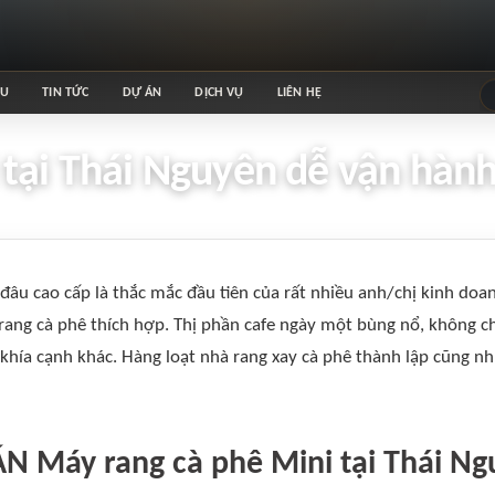
ỆU
TIN TỨC
DỰ ÁN
DỊCH VỤ
LIÊN HỆ
 tại Thái Nguyên dễ vận hàn
đâu cao cấp là thắc mắc đầu tiên của rất nhiều anh/chị kinh do
rang cà phê thích hợp. Thị phần cafe ngày một bùng nổ, không c
khía cạnh khác. Hàng loạt nhà rang xay cà phê thành lập cũng n
N Máy rang cà phê Mini tại Thái N