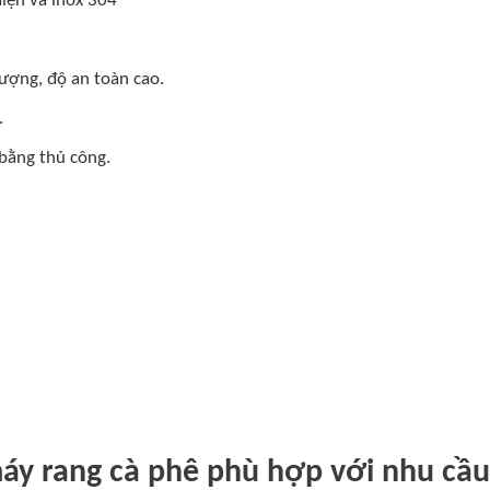
iện và inox 304
lượng, độ an toàn cao.
.
bằng thủ công.
áy rang cà phê phù hợp với nhu cầ