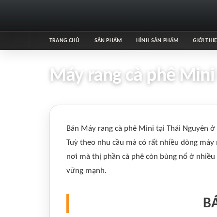
TRANG CHỦ
SẢN PHẨM
HÌNH SẢN PHẨM
GIỚI THI
Máy rang cà phê Mini
Bán Máy rang cà phê Mini tại Thái Nguyên ở 
Tuỳ theo nhu cầu mà có rất nhiều dòng máy 
nơi mà thị phần cà phê còn bùng nổ ở nhiều 
vững mạnh.
BÁ