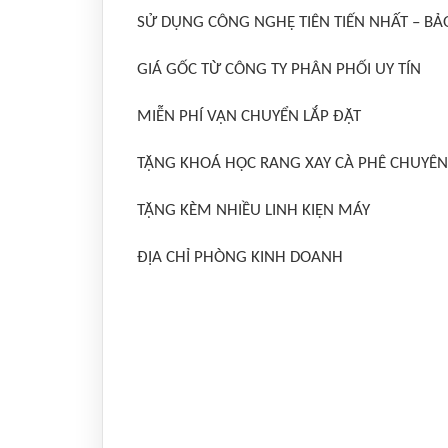
SỬ DỤNG CÔNG NGHỆ TIÊN TIẾN NHẤT – B
GIÁ GỐC TỪ CÔNG TY PHÂN PHỐI UY TÍN
MIỄN PHÍ VẬN CHUYỂN LẮP ĐẶT
TẶNG KHOÁ HỌC RANG XAY CÀ PHÊ CHUYÊN
TẶNG KÈM NHIỀU LINH KIỆN MÁY
ĐỊA CHỈ PHÒNG KINH DOANH