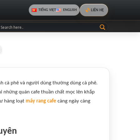
LIÊN HỆ
TIẾNG VIỆT
ENGLISH
h
anh cà phê và người dùng thường dùng cà phê.
hỉ những quán cafe thuần chất mọc lên khắp
hư hàng loạt
máy rang cafe
càng ngày càng
guyên