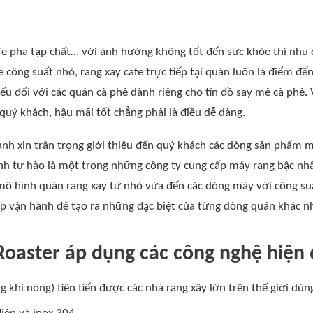
afe pha tạp chất… với ảnh hưởng không tốt đến sức khỏe thì nhu c
 công suất nhỏ, rang xay cafe trực tiếp tại quán luôn là điểm đế
ếu đối với các quán cà phê dành riêng cho tín đồ say mê cà phê.
quý khách, hậu mãi tốt chẳng phải là điều dễ dàng.
h xin trân trọng giới thiệu đến quý khách các dòng sản phẩm m
h tự hào là một trong những công ty cung cấp máy rang bậc nhấ
mô hình quán rang xay từ nhỏ vừa đến các dòng máy với công suấ
 vận hành để tạo ra những đặc biệt của từng dòng quán khác n
oaster áp dụng các công nghệ hiện 
g khí nóng) tiên tiến được các nhà rang xây lớn trên thế giới dùn