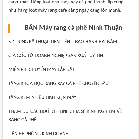
cạnh khác. Hàng loạt nhà rang xay cà phê thành lập cũng
như hàng loạt máy rang cafe càng ngày càng lớn mạnh.
BÁN Máy rang cà phê Ninh Thuận
SỬ DỤNG KỸ THUẬT TIÊN TIẾN – BẢO HÀNH HAI NĂM
GIÁ GỐC TỪ DOANH NGHIỆP SẢN XUẤT UY TÍN
MIỄN PHÍ CHUYỂN MÁY LẮP ĐẶT
TẶNG KHOÁ HỌC RANG XAY CÀ PHÊ CHUYÊN SÂU
TẶNG KÈM NHIỀU LINH KIỆN MÁY
THAM DỰ CÁC BUỔI OFFLINE CHIA SẺ KINH NGHIỆM VỀ
RANG CÀ PHÊ
LIÊN HỆ PHÒNG KINH DOANH