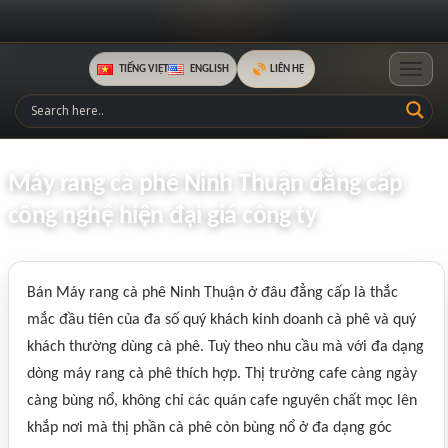
TIẾNG VIỆT
ENGLISH
LIÊN HỆ
Toggle
Máy rang cà phê Ninh Thuận đẳng cấp
công nghệ hiện đại giá công ty
Bán Máy rang cà phê Ninh Thuận ở đâu đẳng cấp là thắc
mắc đầu tiên của đa số quý khách kinh doanh cà phê và quý
khách thường dùng cà phê. Tuỳ theo nhu cầu mà với đa dạng
dòng máy rang cà phê thích hợp. Thị trường cafe càng ngày
càng bùng nổ, không chỉ các quán cafe nguyên chất mọc lên
khắp nơi mà thị phần cà phê còn bùng nổ ở đa dạng góc