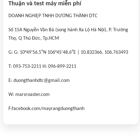
Thuận và test máy miễn phí
DOANH NGHIỆP TNHH DƯƠNG THÀNH DTC
Số 15A Nguyễn Văn Bá (song hành Xa Lộ Hà Nội), P. Trường
Thọ, Q Thủ Đức, Tp.HCM
G: G: 10°49’56.5″N 106°45’48.6″E | 10.832366, 106.763493
T: 093-753-2211 H: 096-899-2211
E: duongthanhdtc@gmail.com
W: marsroaster.com
F:facebook.com/mayrangduongthanh