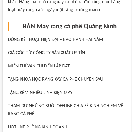
khác. Hàng loạt nhà rang xay cà phê ra đời cũng như hàng
loạt máy rang cafe ngày một tăng trưởng mạnh.
BÁN Máy rang cà phê Quảng Ninh
DÙNG KỸ THUẬT HIỆN ĐẠI – BẢO HÀNH HAI NĂM
GIÁ GỐC TỪ CÔNG TY SẢN XUẤT UY TÍN
MIỄN PHÍ VẬN CHUYỂN LẮP ĐẶT
TẶNG KHOÁ HỌC RANG XAY CÀ PHÊ CHUYÊN SÂU
TẶNG KÈM NHIỀU LINH KIỆN MÁY
THAM DỰ NHỮNG BUỔI OFFLINE CHIA SẺ KINH NGHIỆM VỀ
RANG CÀ PHÊ
HOTLINE PHÒNG KINH DOANH