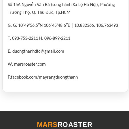
Số 15A Nguyễn Văn Bá (song hành Xa Lộ Hà Nội), Phường
Trường Thọ, Q. Thủ Đức, Tp.HCM
G: G: 10°49’56.5″N 106°45’48.6″E | 10.832366, 106.763493
T: 093-753-2211 H: 096-899-2211
E: duongthanhdtc@gmail.com
W: marsroaster.com
F:facebook.com/mayrangduongthanh
MARS
ROASTER