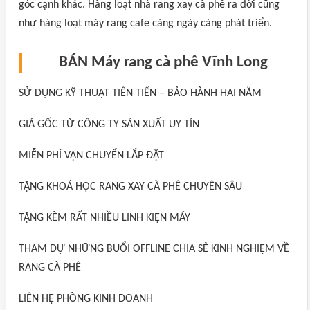
góc cạnh khác. Hàng loạt nhà rang xay cà phê ra đời cũng
như hàng loạt máy rang cafe càng ngày càng phát triển.
BÁN Máy rang cà phê Vĩnh Long
SỬ DỤNG KỸ THUẬT TIÊN TIẾN – BẢO HÀNH HAI NĂM
GIÁ GỐC TỪ CÔNG TY SẢN XUẤT UY TÍN
MIỄN PHÍ VẬN CHUYỂN LẮP ĐẶT
TẶNG KHOÁ HỌC RANG XAY CÀ PHÊ CHUYÊN SÂU
TẶNG KÈM RẤT NHIỀU LINH KIỆN MÁY
THAM DỰ NHỮNG BUỔI OFFLINE CHIA SẺ KINH NGHIỆM VỀ
RANG CÀ PHÊ
LIÊN HỆ PHÒNG KINH DOANH