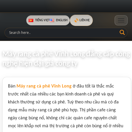
TIẾNG VIỆT
ENGLISH
LIÊN HỆ
Toggle
Máy rang cà phê Vĩnh Long đẳng cấp công
nghệ hiện đại giá công ty
Bán
Máy rang cà phê Vĩnh Long
ở đâu tốt là thắc mắc
trước nhất của nhiều các bạn kinh doanh cà phê và quý
khách thường sử dụng cà phê. Tuỳ theo nhu cầu mà có đa
dạng mẫu máy rang cà phê phù hợp. Thị phần cafe càng
ngày càng bùng nổ, không chỉ các quán cafe nguyên chất
mọc lên khắp nơi mà thị trường cà phê còn bùng nổ ở nhiều