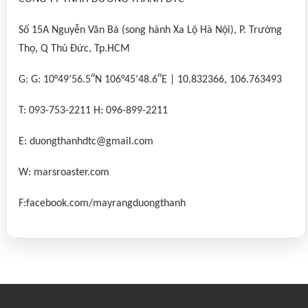
Số 15A Nguyễn Văn Bá (song hành Xa Lộ Hà Nội), P. Trường
Thọ, Q Thủ Đức, Tp.HCM
G: G: 10°49’56.5″N 106°45’48.6″E | 10.832366, 106.763493
T: 093-753-2211 H: 096-899-2211
E: duongthanhdtc@gmail.com
W: marsroaster.com
F:facebook.com/mayrangduongthanh