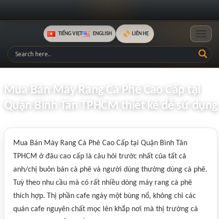
TIẾNG VIỆT
ENGLISH
LIÊN HỆ
Toggle
Mua Bán Máy Rang Cà Phê Cao Cấp tại
Quận Bình Tân TPHCM thiết kế dễ sử dụng
Mua Bán Máy Rang Cà Phê Cao Cấp tại Quận Bình Tân
TPHCM ở đâu cao cấp là câu hỏi trước nhất của tất cả
anh/chị buôn bán cà phê và người dùng thường dùng cà phê.
Tuỳ theo nhu cầu mà có rất nhiều dòng máy rang cà phê
thích hợp. Thị phần cafe ngày một bùng nổ, không chỉ các
quán cafe nguyên chất mọc lên khắp nơi mà thị trường cà