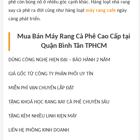
phê còn bùng nổ ở nhiều góc cạnh khác. Hàng loạt nhà rang
xay cà phê ra đời cũng như hàng loạt
máy rang cafe
ngày
càng phát triển.
Mua Bán Máy Rang Cà Phê Cao Cấp tại
Quận Bình Tân TPHCM
DÙNG CÔNG NGHỆ HIỆN ĐẠI – BẢO HÀNH 2 NĂM
GIÁ GỐC TỪ CÔNG TY PHÂN PHỐI UY TÍN
MIỄN PHÍ VẬN CHUYỂN LẮP ĐẶT
TẶNG KHOÁ HỌC RANG XAY CÀ PHÊ CHUYÊN SÂU
TẶNG KÈM NHIỀU LINH KIỆN MÁY
LIÊN HỆ PHÒNG KINH DOANH