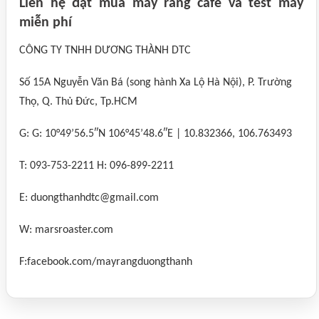
Liên hệ đặt mua máy rang cafe và test máy
miễn phí
CÔNG TY TNHH DƯƠNG THÀNH DTC
Số 15A Nguyễn Văn Bá (song hành Xa Lộ Hà Nội), P. Trường
Thọ, Q. Thủ Đức, Tp.HCM
G: G: 10°49’56.5″N 106°45’48.6″E | 10.832366, 106.763493
T: 093-753-2211 H: 096-899-2211
E: duongthanhdtc@gmail.com
W: marsroaster.com
F:facebook.com/mayrangduongthanh