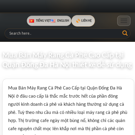
TIẾNG VIỆT
ENGLISH
LIÊN HỆ
Toggle
Mua Bán Máy Rang Cà Phê Cao Cấp tại
Quận Đống Đa Hà Nội thiết kế dễ sử dụng
Mua Bán Máy Rang Cà Phê Cao Cấp tại Quận Đống Đa Hà
Nội ở đâu cao cấp là thắc mắc trước hết của phần đông
người kinh doanh cà phê và khách hàng thường sử dụng cà
phê. Tuỳ theo nhu cầu mà có nhiều loại máy rang cà phê phù
hợp. Thị trường cafe ngày một bùng nổ, không chỉ các quán
cafe nguyên chất mọc lên khắp nơi mà thị phần cà phê còn