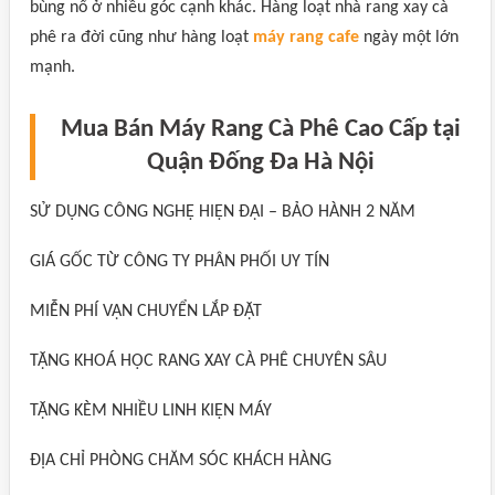
bùng nổ ở nhiều góc cạnh khác. Hàng loạt nhà rang xay cà
phê ra đời cũng như hàng loạt
máy rang cafe
ngày một lớn
mạnh.
Mua Bán Máy Rang Cà Phê Cao Cấp tại
Quận Đống Đa Hà Nội
SỬ DỤNG CÔNG NGHỆ HIỆN ĐẠI – BẢO HÀNH 2 NĂM
GIÁ GỐC TỪ CÔNG TY PHÂN PHỐI UY TÍN
MIỄN PHÍ VẬN CHUYỂN LẮP ĐẶT
TẶNG KHOÁ HỌC RANG XAY CÀ PHÊ CHUYÊN SÂU
TẶNG KÈM NHIỀU LINH KIỆN MÁY
ĐỊA CHỈ PHÒNG CHĂM SÓC KHÁCH HÀNG