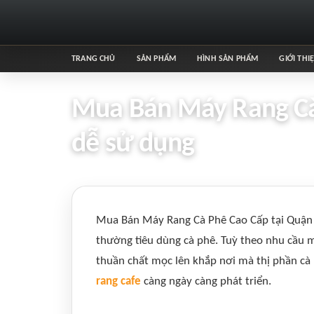
TRANG CHỦ
SẢN PHẨM
HÌNH SẢN PHẨM
GIỚI THI
Mua Bán Máy Rang Cà 
dễ sử dụng
Mua Bán Máy Rang Cà Phê Cao Cấp tại Quận T
thường tiêu dùng cà phê. Tuỳ theo nhu cầu m
thuần chất mọc lên khắp nơi mà thị phần cà 
rang cafe
càng ngày càng phát triển.