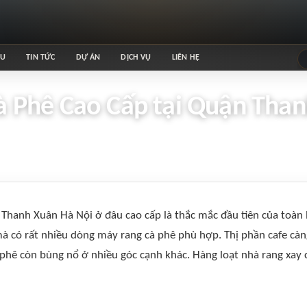
ỆU
TIN TỨC
DỰ ÁN
DỊCH VỤ
LIÊN HỆ
Phê Cao Cấp tại Quận Thanh
hanh Xuân Hà Nội ở đâu cao cấp là thắc mắc đầu tiên của toàn 
à có rất nhiều dòng máy rang cà phê phù hợp. Thị phần cafe càn
phê còn bùng nổ ở nhiều góc cạnh khác. Hàng loạt nhà rang xay 