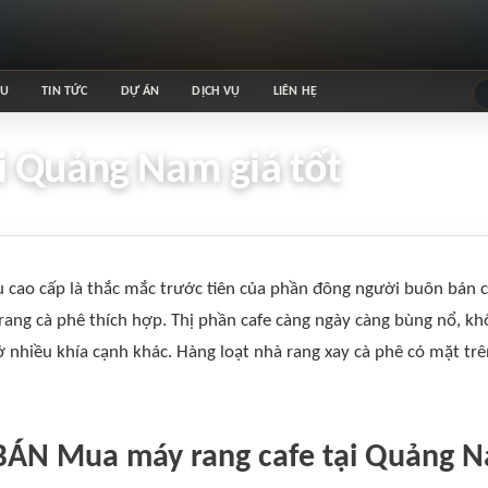
ỆU
TIN TỨC
DỰ ÁN
DỊCH VỤ
LIÊN HỆ
i Quảng Nam giá tốt
cao cấp là thắc mắc trước tiên của phần đông người buôn bán 
ang cà phê thích hợp. Thị phần cafe càng ngày càng bùng nổ, kh
 nhiều khía cạnh khác. Hàng loạt nhà rang xay cà phê có mặt tr
BÁN Mua máy rang cafe tại Quảng 