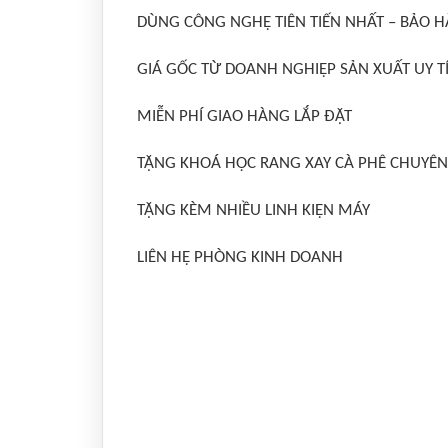
DÙNG CÔNG NGHỆ TIÊN TIẾN NHẤT – BẢO 
GIÁ GỐC TỪ DOANH NGHIỆP SẢN XUẤT UY T
MIỄN PHÍ GIAO HÀNG LẮP ĐẶT
TẶNG KHOÁ HỌC RANG XAY CÀ PHÊ CHUYÊN
TẶNG KÈM NHIỀU LINH KIỆN MÁY
LIÊN HỆ PHÒNG KINH DOANH