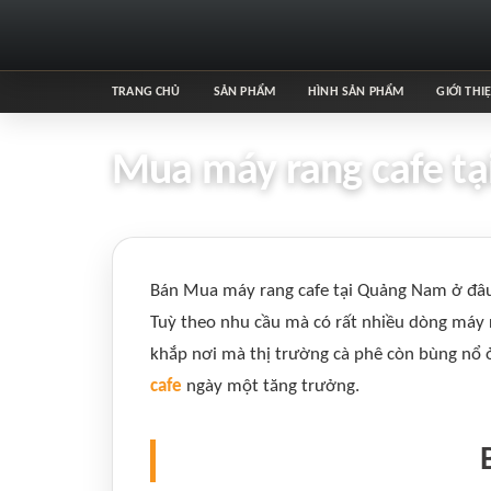
TRANG CHỦ
SẢN PHẨM
HÌNH SẢN PHẨM
GIỚI THI
Mua máy rang cafe tạ
Bán Mua máy rang cafe tại Quảng Nam ở đâu 
Tuỳ theo nhu cầu mà có rất nhiều dòng máy r
khắp nơi mà thị trường cà phê còn bùng nổ ở
cafe
ngày một tăng trưởng.