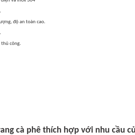
 điện và inox 304
.
lượng, độ an toàn cao.
.
 thủ công.
ang cà phê thích hợp với nhu cầu c