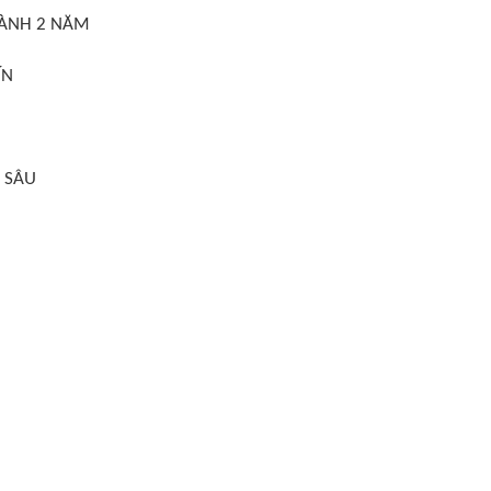
HÀNH 2 NĂM
ÍN
 SÂU