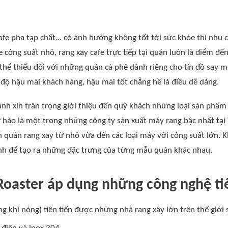
afe pha tạp chất… có ảnh hưởng không tốt tới sức khỏe thì nhu cầ
e công suất nhỏ, rang xay cafe trực tiếp tại quán luôn là điểm 
hể thiếu đối với những quán cà phê dành riêng cho tín đồ say m
 độ hậu mãi khách hàng, hậu mãi tốt chẳng hề là điều dễ dàng.
h xin trân trọng giới thiệu đến quý khách những loại sản phẩm
 hào là một trong những công ty sản xuất máy rang bậc nhất tạ
h quán rang xay từ nhỏ vừa đến các loại máy với công suất lớn.
ành để tạo ra những đặc trưng của từng mẫu quán khác nhau.
oaster áp dụng những công nghệ tiê
g khí nóng) tiên tiến được những nhà rang xây lớn trên thế giới 