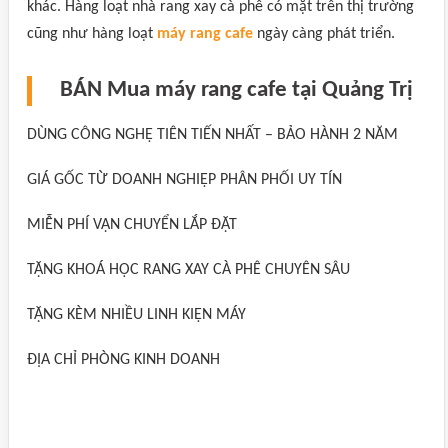
khác. Hàng loạt nhà rang xay cà phê có mặt trên thị trường
cũng như hàng loạt
máy rang cafe
ngày càng phát triển.
BÁN Mua máy rang cafe tại Quảng Trị
DÙNG CÔNG NGHỆ TIÊN TIẾN NHẤT – BẢO HÀNH 2 NĂM
GIÁ GỐC TỪ DOANH NGHIỆP PHÂN PHỐI UY TÍN
MIỄN PHÍ VẬN CHUYỂN LẮP ĐẶT
TẶNG KHOÁ HỌC RANG XAY CÀ PHÊ CHUYÊN SÂU
TẶNG KÈM NHIỀU LINH KIỆN MÁY
ĐỊA CHỈ PHÒNG KINH DOANH