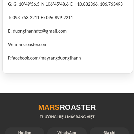
G: G: 10°49’56.5″N 106°45’48.6″E | 10.832366, 106.763493
T: 093-753-2211 H: 096-899-2211
E: duongthanhdtc@gmail.com
W: marsroaster.com
F:facebook.com/mayrangduongthanh
MARS
ROASTER
THƯƠNG HIỆU MÁY RANG VIỆT
Hotline
WhatsApp
Địa chỉ