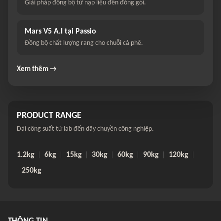
Giải pháp đồng bộ từ nạp liệu đến đóng gói.
Mars V5 A.I tại Passio
Đồng bộ chất lượng rang cho chuỗi cà phê.
Xem thêm →
PRODUCT RANGE
Dải công suất từ lab đến dây chuyền công nghiệp.
1.2kg
6kg
15kg
30kg
60kg
90kg
120kg
250kg