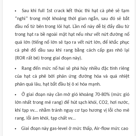
Sau khi full 1st crack kết thúc thì hạt cà phê sẽ tạm
“nghỉ” trong một khoảng thời gian ngắn, sau đó sẽ bắt
đầu nổ từ bên trong lõi hạt. Lần nổ này dễ bị đẩy dầu từ
trong hạt ra bề ngoài mặt hạt nếu như vết nứt đường nổ
quá lớn (tiếng nổ lớn sẽ tạo ra vết nứt lớn, để khắc phục
cà phê đổ dầu sau khi rang bằng cách cấp gas nhỏ lại
(ROR rất bé) trong giai đoạn này).
Rang đến mức nổ hai sẽ phá hủy nhiều đặc tính riêng
của hạt cà phê bởi phản ứng đường hóa và quá nhiệt
phân quá lâu, hạt bắt đầu bị ô xi hóa mạnh.
Ở giai đoạn này cần mở gió khoảng 70-80% (mức gió
lớn nhất trong mẻ rang) để hút sạch khói, CO2, hơi nước,
khí tạp vv… nhằm tránh nguy cơ tạo hương vị lỗi cho mẻ
rang, lỗi ám khói, tạp chất vv…
Giai đoạn này gas-level ở mức thấp, Air-flow mức cao