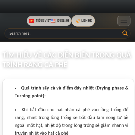
TIẾNG VIỆT
ENGLISH
LIÊN HỆ
Toggle
TÌM HIỂU VỀ CÁC DIỄN BIẾN TRONG QUÁ
TRÌNH RANG CÀ PHÊ
Quá trình sấy cà và điểm đáy nhiệt (Drying phase &
Turning point):
Khi bắt đầu cho hạt nhân cà phê vào lồng trống để
rang, nhiệt trong lồng trống sẽ bắt đầu làm nóng từ bề
ngoài mặt hạt, nhiệt độ trong lòng trống sẽ giảm nhanh vì
truyền nhiệt vào hạt cà phê.