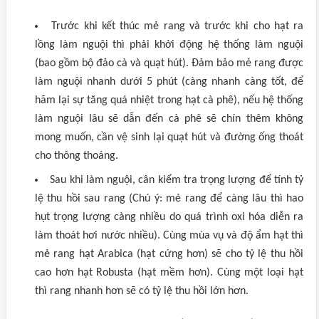
Trước khi kết thúc mẻ rang và trước khi cho hạt ra
lồng làm nguội thì phải khởi động hệ thống làm nguội
(bao gồm bộ đảo cà và quạt hút). Đảm bảo mẻ rang được
làm nguội nhanh dưới 5 phút (càng nhanh càng tốt, để
hãm lại sự tăng quá nhiệt trong hạt cà phê), nếu hệ thống
làm nguội lâu sẽ dẫn đến cà phê sẽ chín thêm không
mong muốn, cần vệ sinh lại quạt hút và đường ống thoát
cho thông thoáng.
Sau khi làm nguội, cân kiểm tra trọng lượng để tính tỷ
lệ thu hồi sau rang (Chú ý: mẻ rang để càng lâu thì hao
hụt trọng lượng càng nhiều do quá trình oxi hóa diễn ra
làm thoát hơi nước nhiều). Cùng mùa vụ và độ ẩm hạt thì
mẻ rang hạt Arabica (hạt cứng hơn) sẽ cho tỷ lệ thu hồi
cao hơn hạt Robusta (hạt mềm hơn). Cùng một loại hạt
thì rang nhanh hơn sẽ có tỷ lệ thu hồi lớn hơn.