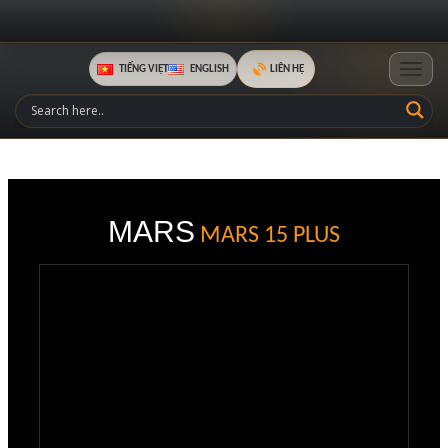
TIẾNG VIỆT
ENGLISH
LIÊN HỆ
Toggle
MARS
MARS 15 PLUS