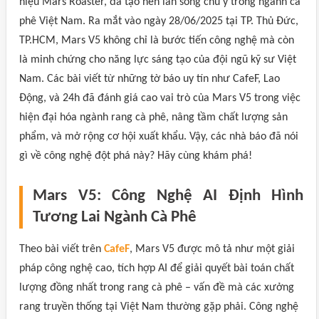
hiệu Mars Roaster, đã tạo nên làn sóng chú ý trong ngành cà
phê Việt Nam. Ra mắt vào ngày 28/06/2025 tại TP. Thủ Đức,
TP.HCM, Mars V5 không chỉ là bước tiến công nghệ mà còn
là minh chứng cho năng lực sáng tạo của đội ngũ kỹ sư Việt
Nam. Các bài viết từ những tờ báo uy tín như CafeF, Lao
Động, và 24h đã đánh giá cao vai trò của Mars V5 trong việc
hiện đại hóa ngành rang cà phê, nâng tầm chất lượng sản
phẩm, và mở rộng cơ hội xuất khẩu. Vậy, các nhà báo đã nói
gì về công nghệ đột phá này? Hãy cùng khám phá!
Mars V5: Công Nghệ AI Định Hình
Tương Lai Ngành Cà Phê
Theo bài viết trên
CafeF
, Mars V5 được mô tả như một giải
pháp công nghệ cao, tích hợp AI để giải quyết bài toán chất
lượng đồng nhất trong rang cà phê – vấn đề mà các xưởng
rang truyền thống tại Việt Nam thường gặp phải. Công nghệ