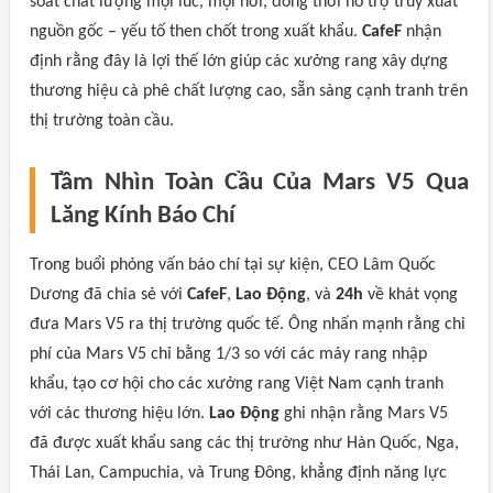
soát chất lượng mọi lúc, mọi nơi, đồng thời hỗ trợ truy xuất
nguồn gốc – yếu tố then chốt trong xuất khẩu.
CafeF
nhận
định rằng đây là lợi thế lớn giúp các xưởng rang xây dựng
thương hiệu cà phê chất lượng cao, sẵn sàng cạnh tranh trên
thị trường toàn cầu.
Tầm Nhìn Toàn Cầu Của Mars V5 Qua
Lăng Kính Báo Chí
Trong buổi phỏng vấn báo chí tại sự kiện, CEO Lâm Quốc
Dương đã chia sẻ với
CafeF
,
Lao Động
, và
24h
về khát vọng
đưa Mars V5 ra thị trường quốc tế. Ông nhấn mạnh rằng chi
phí của Mars V5 chỉ bằng 1/3 so với các máy rang nhập
khẩu, tạo cơ hội cho các xưởng rang Việt Nam cạnh tranh
với các thương hiệu lớn.
Lao Động
ghi nhận rằng Mars V5
đã được xuất khẩu sang các thị trường như Hàn Quốc, Nga,
Thái Lan, Campuchia, và Trung Đông, khẳng định năng lực